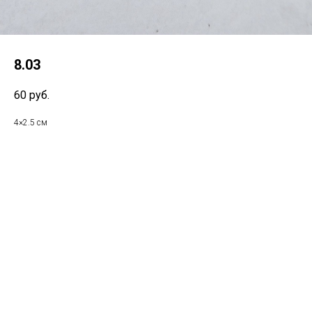
8.03
60
руб.
4×2.5 см